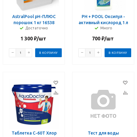
AstralPool pH-ПЛЮС
PH + POOL Оксипул -
порошок 1 кг 16538
активный кислород 1 л
Достаточно
Много
1 300
₽
/шт
700
₽
/шт
В КОРЗИНУ
В КОРЗИНУ
Таблетка С-60Т Хлор
Тест для воды