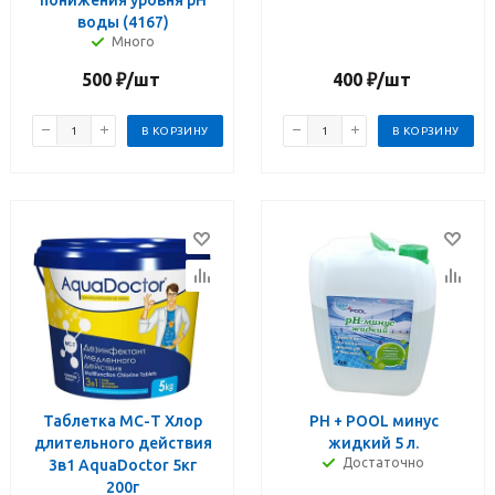
воды (4167)
Много
500
₽
/шт
400
₽
/шт
В КОРЗИНУ
В КОРЗИНУ
Таблетка МС-Т Хлор
PH + POOL минус
длительного действия
жидкий 5 л.
Достаточно
3в1 AquaDoctor 5кг
200г