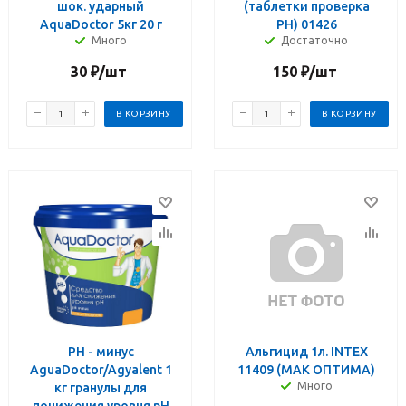
шок. ударный
(таблетки проверка
AquaDoctor 5кг 20 г
PH) 01426
Много
Достаточно
30
₽
/шт
150
₽
/шт
В КОРЗИНУ
В КОРЗИНУ
PH - минус
Альгицид 1л. INTEX
AguaDoctor/Agyalent 1
11409 (МАК ОПТИМА)
Много
кг гранулы для
понижения уровня pH