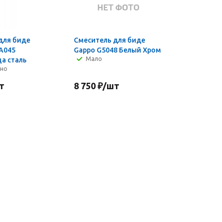
для биде
Смеситель для биде
-A045
Gappo G5048 Белый Хром
Мало
а сталь
чно
т
8 750
₽
/шт