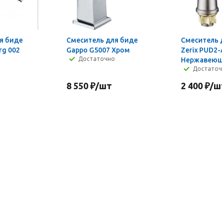
я биде
Смеситель для биде
Смеситель 
rg 002
Gappo G5007 Хром
Zerix PUD2
Достаточно
Нержавеющ
Достато
8 550
₽
/шт
2 400
₽
/ш